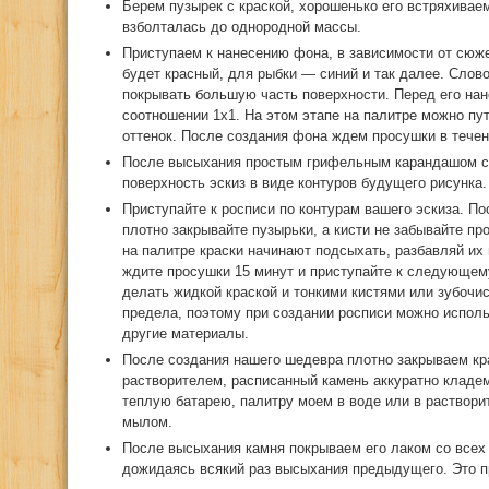
Берем пузырек с краской, хорошенько его встряхиваем
взболталась до однородной массы.
Приступаем к нанесению фона, в зависимости от сюже
будет красный, для рыбки — синий и так далее. Слов
покрывать большую часть поверхности. Перед его нан
соотношении 1х1. На этом этапе на палитре можно пу
оттенок. После создания фона ждем просушки в течен
После высыхания простым грифельным карандашом с 
поверхность эскиз в виде контуров будущего рисунка.
Приступайте к росписи по контурам вашего эскиза. По
плотно закрывайте пузырьки, а кисти не забывайте пр
на палитре краски начинают подсыхать, разбавляй их
ждите просушки 15 минут и приступайте к следующе
делать жидкой краской и тонкими кистями или зубочи
предела, поэтому при создании росписи можно использ
другие материалы.
После создания нашего шедевра плотно закрываем кра
растворителем, расписанный камень аккуратно кладе
теплую батарею, палитру моем в воде или в раствори
мылом.
После высыхания камня покрываем его лаком со всех 
дожидаясь всякий раз высыхания предыдущего. Это пр