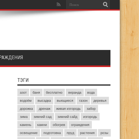
РАЖДЕНИЯ
ТЭГИ
азот
баня
бесплатно
веранда
вода
водоём
высадка
вьющиеся
газон
деревья
дорожка
дренаж
живая изгородь
забор
зима
зимний сад
зимний сайд
изгородь
камень
камни
обогрев
ограждения
освещение
подготовка
пруд
растения
розы