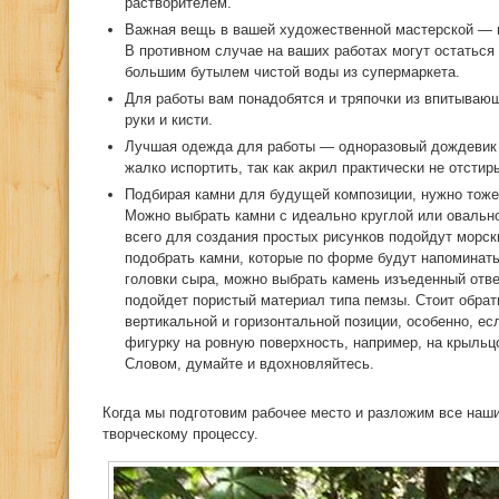
растворителем.
Важная вещь в вашей художественной мастерской — 
В противном случае на ваших работах могут остаться
большим бутылем чистой воды из супермаркета.
Для работы вам понадобятся и тряпочки из впитываю
руки и кисти.
Лучшая одежда для работы — одноразовый дождевик 
жалко испортить, так как акрил практически не отстир
Подбирая камни для будущей композиции, нужно тож
Можно выбрать камни с идеально круглой или овально
всего для создания простых рисунков подойдут морск
подобрать камни, которые по форме будут напоминат
головки сыра, можно выбрать камень изъеденный отве
подойдет пористый материал типа пемзы. Стоит обрат
вертикальной и горизонтальной позиции, особенно, е
фигурку на ровную поверхность, например, на крыльц
Словом, думайте и вдохновляйтесь.
Когда мы подготовим рабочее место и разложим все наш
творческому процессу.