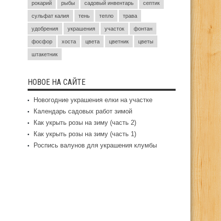
рокарий
рыбы
садовый инвентарь
септик
сульфат калия
тень
тепло
трава
удобрения
украшения
участок
фонтан
фосфор
хоста
цвета
цветник
цветы
штакетник
НОВОЕ НА САЙТЕ
Новогодние украшения елки на участке
Календарь садовых работ зимой
Как укрыть розы на зиму (часть 2)
Как укрыть розы на зиму (часть 1)
Роспись валунов для украшения клумбы