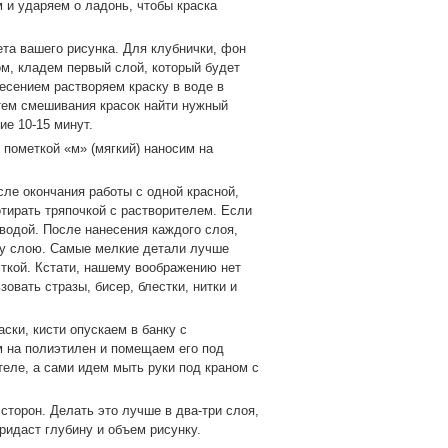
 и ударяем о ладонь, чтобы краска
та вашего рисунка. Для клубнички, фон
ом, кладем первый слой, который будет
есением растворяем краску в воде в
тем смешивания красок найти нужный
ие 10-15 минут.
пометкой «м» (мягкий) наносим на
сле окончания работы с одной красной,
отирать тряпочкой с растворителем. Если
 водой. После нанесения каждого слоя,
му слою. Самые мелкие детали лучше
сткой. Кстати, нашему воображению нет
овать стразы, бисер, блестки, нитки и
ски, кисти опускаем в банку с
м на полиэтилен и помещаем его под
теле, а сами идем мыть руки под краном с
сторон. Делать это лучше в два-три слоя,
идаст глубину и объем рисунку.