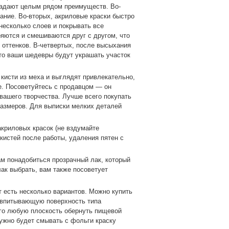
ладают целым рядом преимуществ. Во-
ание. Во-вторых, акриловые краски быстро
несколько слоев и покрывать все
ряются и смешиваются друг с другом, что
 оттенков. В-четвертых, после высыхания
 что ваши шедевры будут украшать участок
 кисти из меха и выглядят привлекательно,
ле. Посоветуйтесь с продавцом — он
вашего творчества. Лучше всего покупать
 размеров. Для выписки мелких деталей
акриловых красок (не вздумайте
кистей после работы, удаления пятен с
м понадобиться прозрачный лак, который
лак выбрать, вам также посоветует
т есть несколько вариантов. Можно купить
 впитывающую поверхность типа
его любую плоскость обернуть пищевой
ужно будет смывать с фольги краску