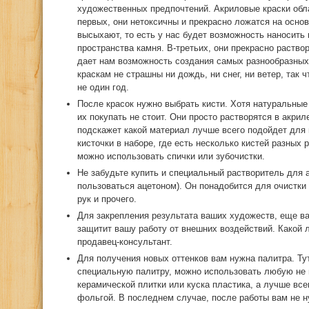
художественных предпочтений. Акриловые краски об
первых, они нетоксичны и прекрасно ложатся на основ
высыхают, то есть у нас будет возможность наносить 
пространства камня. В-третьих, они прекрасно раство
дает нам возможность создания самых разнообразных
краскам не страшны ни дождь, ни снег, ни ветер, так
не один год.
После красок нужно выбрать кисти. Хотя натуральные
их покупать не стоит. Они просто растворятся в акри
подскажет какой материал лучше всего подойдет для 
кисточки в наборе, где есть несколько кистей разных
можно использовать спички или зубочистки.
Не забудьте купить и специальный растворитель для 
пользоваться ацетоном). Он понадобится для очистки 
рук и прочего.
Для закрепления результата ваших художеств, еще ва
защитит вашу работу от внешних воздействий. Какой 
продавец-консультант.
Для получения новых оттенков вам нужна палитра. Ту
специальную палитру, можно использовать любую не
керамической плитки или куска пластика, а лучше вс
фольгой. В последнем случае, после работы вам не н