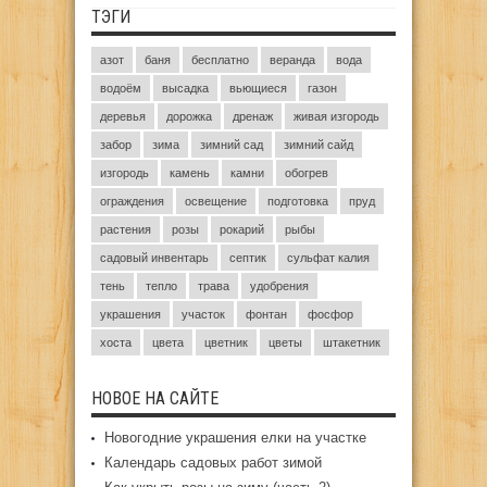
ТЭГИ
азот
баня
бесплатно
веранда
вода
водоём
высадка
вьющиеся
газон
деревья
дорожка
дренаж
живая изгородь
забор
зима
зимний сад
зимний сайд
изгородь
камень
камни
обогрев
ограждения
освещение
подготовка
пруд
растения
розы
рокарий
рыбы
садовый инвентарь
септик
сульфат калия
тень
тепло
трава
удобрения
украшения
участок
фонтан
фосфор
хоста
цвета
цветник
цветы
штакетник
НОВОЕ НА САЙТЕ
Новогодние украшения елки на участке
Календарь садовых работ зимой