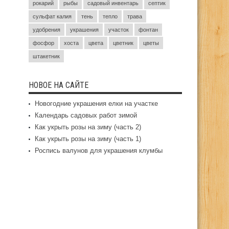
рокарий
рыбы
садовый инвентарь
септик
сульфат калия
тень
тепло
трава
удобрения
украшения
участок
фонтан
фосфор
хоста
цвета
цветник
цветы
штакетник
НОВОЕ НА САЙТЕ
Новогодние украшения елки на участке
Календарь садовых работ зимой
Как укрыть розы на зиму (часть 2)
Как укрыть розы на зиму (часть 1)
Роспись валунов для украшения клумбы