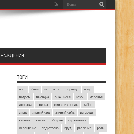
ГРАЖДЕНИЯ
ТЭГИ
азот
баня
бесплатно
веранда
вода
водоём
высадка
вьющиеся
газон
деревья
дорожка
дренаж
живая изгородь
забор
зима
зимний сад
зимний сайд
изгородь
камень
камни
обогрев
ограждения
освещение
подготовка
пруд
растения
розы